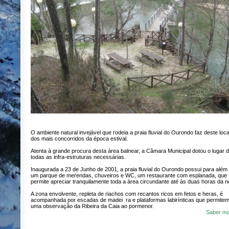
O ambiente natural invejável que rodeia a praia fluvial do Ourondo faz deste loc
dos mais concorridos da época estival.
Atenta à grande procura desta área balnear, a Câmara Municipal dotou o lugar 
todas as infra-estruturas necessárias.
Inaugurada a 23 de Junho de 2001, a praia fluvial do Ourondo possui para além
um parque de merendas, chuveiros e WC, um restaurante com esplanada, que
permite apreciar tranquilamente toda a área circundante até às duas horas da no
A zona envolvente, repleta de riachos com recantos ricos em fetos e heras, é
acompanhada por escadas de madei ra e plataformas labirínticas que permite
uma observação da Ribeira da Caia ao pormenor.
Saber ma