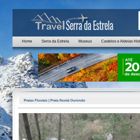
Home
Serra da Estrela
Museus
Castelos e Aldeias His
Praias Fluviais | Praia fluvial Ourondo