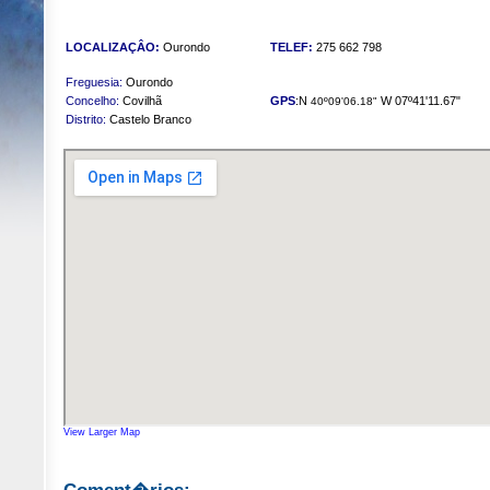
LOCALIZAÇÂO:
Ourondo
TELEF:
275 662 798
Freguesia:
Ourondo
Concelho:
Covilhã
GPS
:N
W 07º41'11.67"
40º09'06.18"
Distrito:
Castelo Branco
View Larger Map