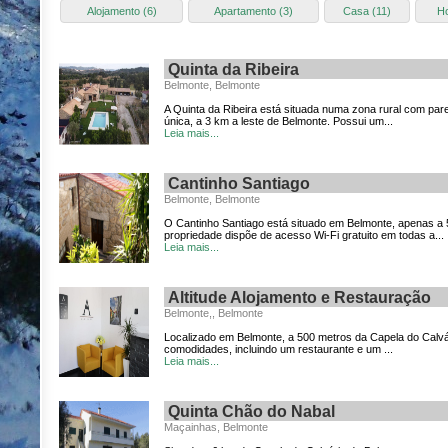
Alojamento (6)
Apartamento (3)
Casa (11)
Ho
Quinta da Ribeira
Belmonte, Belmonte
A Quinta da Ribeira está situada numa zona rural com pa
única, a 3 km a leste de Belmonte. Possui um...
Leia mais...
Cantinho Santiago
Belmonte, Belmonte
O Cantinho Santiago está situado em Belmonte, apenas a 
propriedade dispõe de acesso Wi-Fi gratuito em todas a...
Leia mais...
Altitude Alojamento e Restauração
Belmonte,, Belmonte
Localizado em Belmonte, a 500 metros da Capela do Calvár
comodidades, incluindo um restaurante e um ...
Leia mais...
Quinta Chão do Nabal
Maçainhas, Belmonte