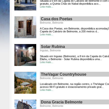
Situada a 6 km da Capela do Calvário de Belmonte e com
gratuito, a Quinta Chão do Nabal disponibiliza aco...
Leia mais...
Casa dos Poetas
Belmonte, Belmonte
A Casa dos Poetas, em Belmonte, disponibiliza acomodaçõ
Capela do Calvário de Belmonte, a 200 metros d...
Leia mais...
Solar Rubina
Inguias, Belmonte
Situado em Inguias (Belmonte), a 8 km da Capela do Calvá
Eliahu, o Belmonte - Solar Rubina disponibiliza uma...
Leia mais...
TheVagar Countryhouse
Belmonte, Belmonte
Localizado em Belmonte, na região centro, o TheVagar C
acesso Wi-Fi gratuito e estacionamento privado grat...
Leia mais...
Dona Gracia Belmonte
Belmonte, Belmonte